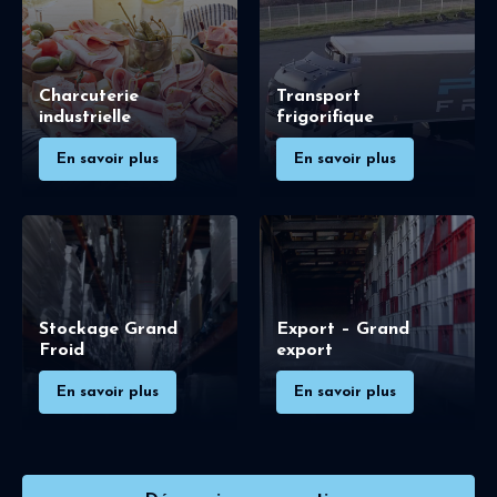
Charcuterie
Transport
industrielle
frigorifique
En savoir plus
En savoir plus
Stockage Grand
Export – Grand
Froid
export
En savoir plus
En savoir plus