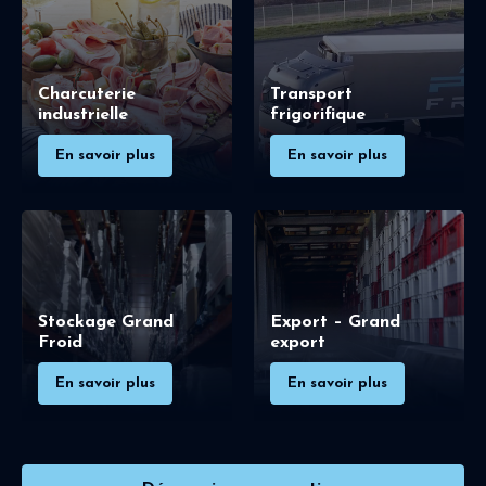
Charcuterie
Transport
industrielle
frigorifique
En savoir plus
En savoir plus
Stockage Grand
Export – Grand
Froid
export
En savoir plus
En savoir plus