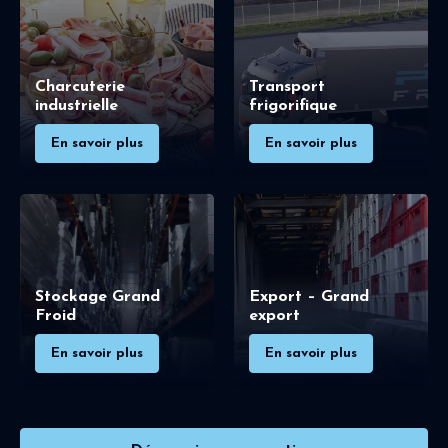
Charcuterie
Transport
industrielle
frigorifique
En savoir plus
En savoir plus
Stockage Grand
Export – Grand
Froid
export
En savoir plus
En savoir plus