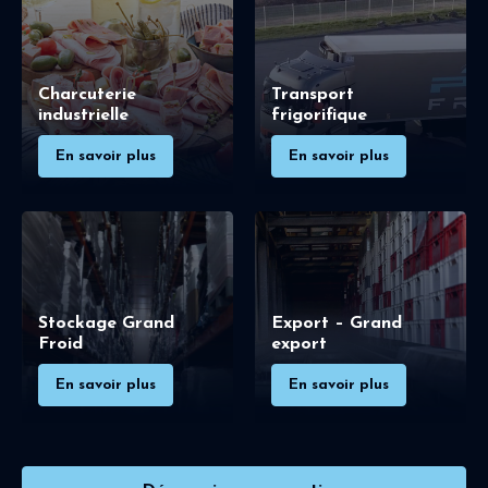
Charcuterie
Transport
industrielle
frigorifique
En savoir plus
En savoir plus
Stockage Grand
Export – Grand
Froid
export
En savoir plus
En savoir plus