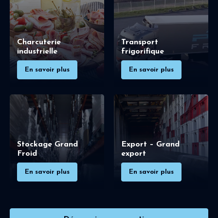
Charcuterie
Transport
industrielle
frigorifique
En savoir plus
En savoir plus
Stockage Grand
Export – Grand
Froid
export
En savoir plus
En savoir plus