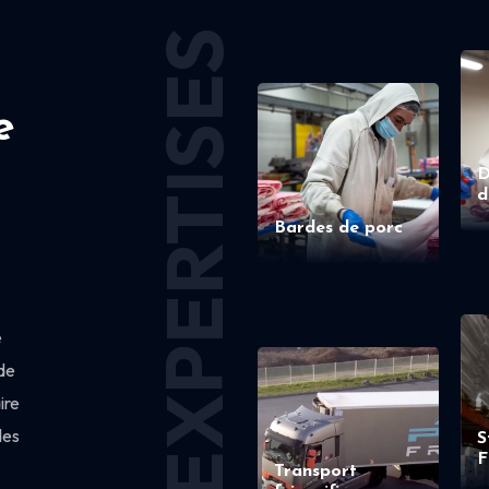
EXPERTISES
e
D
d
Bardes de porc
e
de
ire
des
S
F
Transport