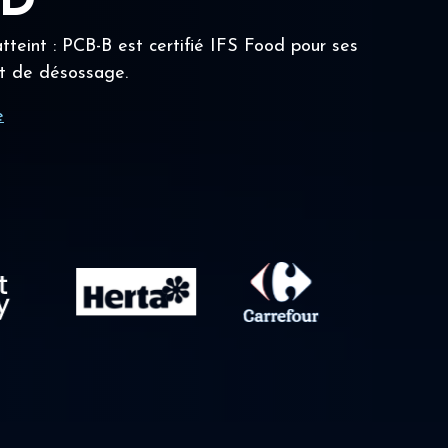
OD
tteint : PCB-B est certifié IFS Food pour ses
t de désossage.
e