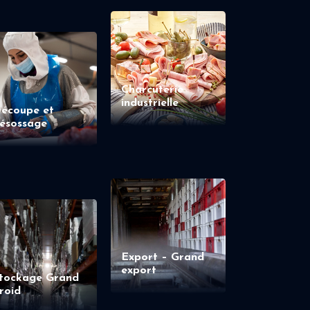
Charcuterie
industrielle
écoupe et
ésossage
Export – Grand
export
tockage Grand
roid