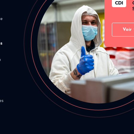
CDI
de
Voir 
ns
u
es