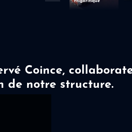
frigorifique
vé Coince, collaborate
n de notre structure.