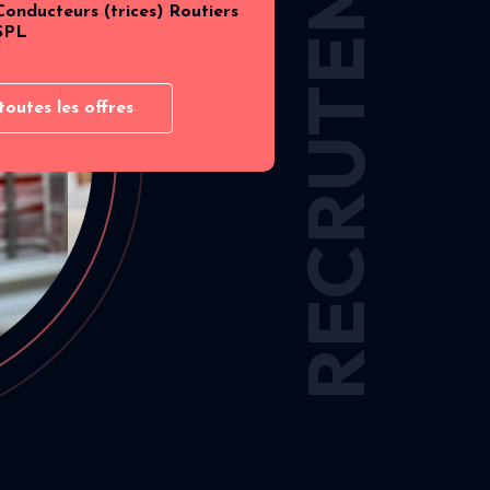
RECRUTEMENT
Conducteurs (trices) Routiers
SPL
toutes les offres