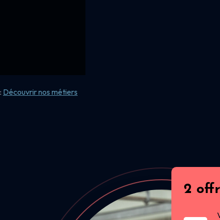
:
Découvrir nos
métiers
2 off