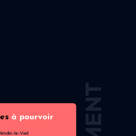
res
à pourvoir
Vendin-le-Vieil