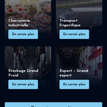
Charcuterie
Transport
industrielle
frigorifique
En savoir plus
En savoir plus
Stockage Grand
Export – Grand
Froid
export
En savoir plus
En savoir plus