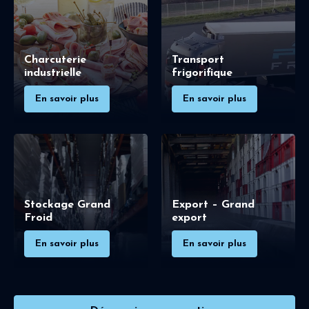
Charcuterie
Transport
industrielle
frigorifique
En savoir plus
En savoir plus
Stockage Grand
Export – Grand
Froid
export
En savoir plus
En savoir plus