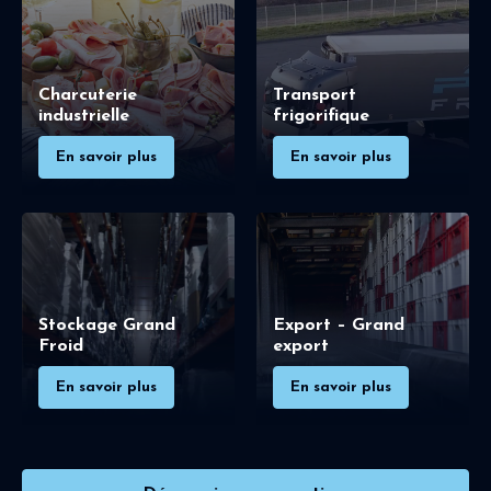
Charcuterie
Transport
industrielle
frigorifique
En savoir plus
En savoir plus
Stockage Grand
Export – Grand
Froid
export
En savoir plus
En savoir plus