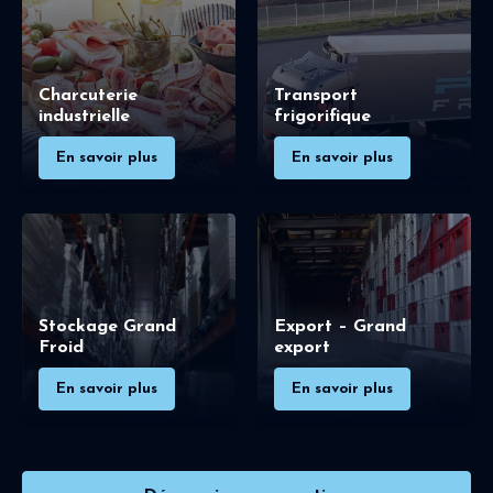
Charcuterie
Transport
industrielle
frigorifique
En savoir plus
En savoir plus
Stockage Grand
Export – Grand
Froid
export
En savoir plus
En savoir plus