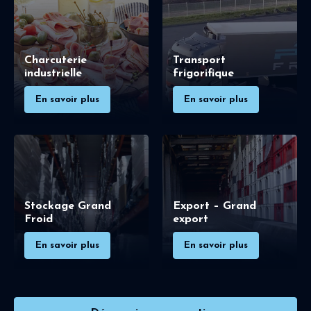
Charcuterie
Transport
industrielle
frigorifique
En savoir plus
En savoir plus
Stockage Grand
Export – Grand
Froid
export
En savoir plus
En savoir plus