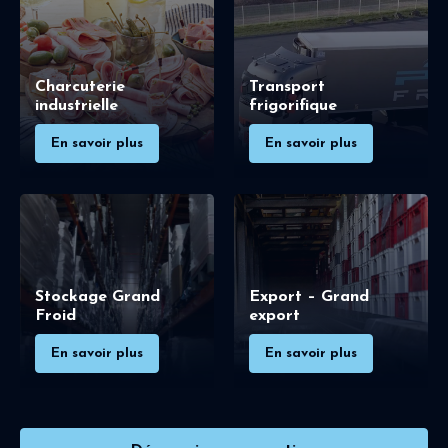
Charcuterie
Transport
industrielle
frigorifique
En savoir plus
En savoir plus
Stockage Grand
Export – Grand
Froid
export
En savoir plus
En savoir plus