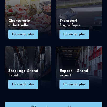
Charcuterie
Transport
industrielle
frigorifique
En savoir plus
En savoir plus
Stockage Grand
Export – Grand
Froid
export
En savoir plus
En savoir plus