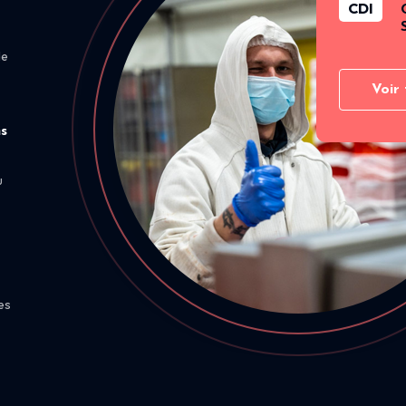
CDI
de
Voir 
ns
u
es