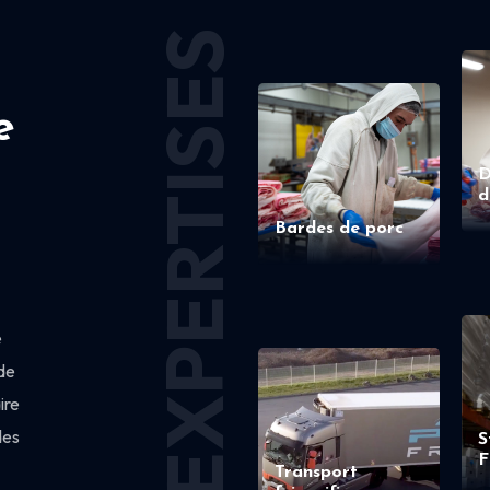
EXPERTISES
e
D
d
Bardes de porc
e
de
ire
des
S
F
Transport