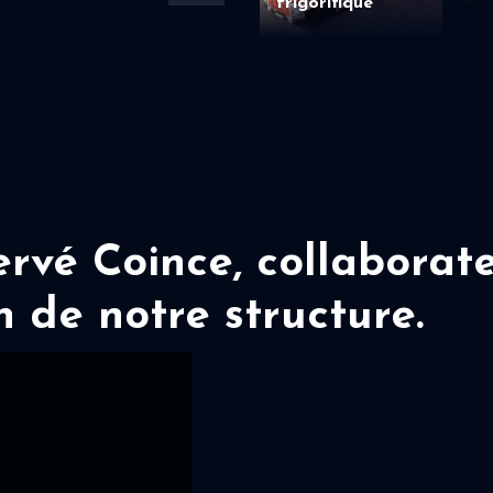
frigorifique
vé Coince, collaborate
n de notre structure.