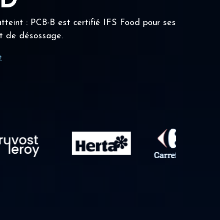
OD
tteint : PCB-B est certifié IFS Food pour ses
t de désossage.
e