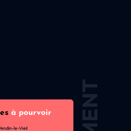
res
à pourvoir
Vendin-le-Vieil