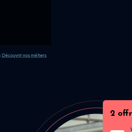
:
Découvrir nos
métiers
2 off