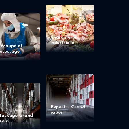
Charcuterie
industrielle
écoupe et
ésossage
Export – Grand
export
tockage Grand
roid