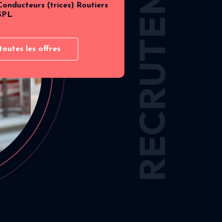
RECRUTEMENT
Conducteurs (trices) Routiers
SPL
toutes les offres