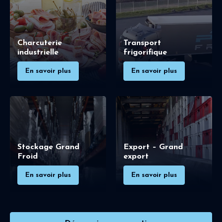
Charcuterie
Transport
industrielle
frigorifique
En savoir plus
En savoir plus
Stockage Grand
Export – Grand
Froid
export
En savoir plus
En savoir plus