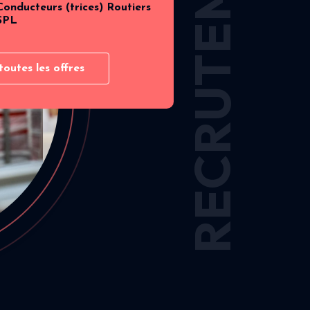
RECRUTEMENT
Conducteurs (trices) Routiers
SPL
toutes les offres