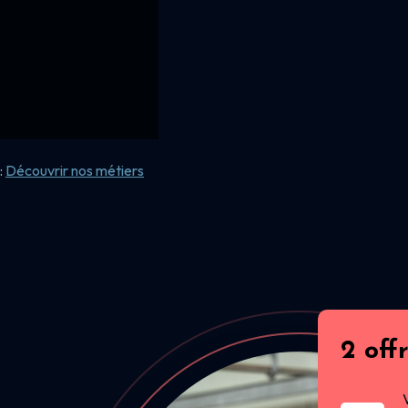
:
Découvrir nos
métiers
2 off