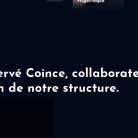
frigorifique
vé Coince, collaborate
n de notre structure.