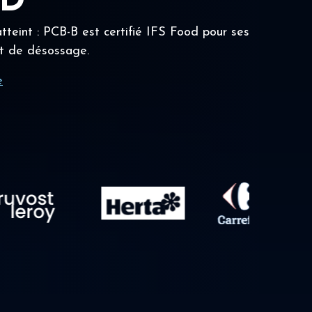
OD
tteint : PCB-B est certifié IFS Food pour ses
t de désossage.
e