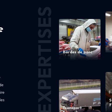
EXPERTISES
e
D
d
Bardes de porc
e
de
ire
des
S
F
Transport