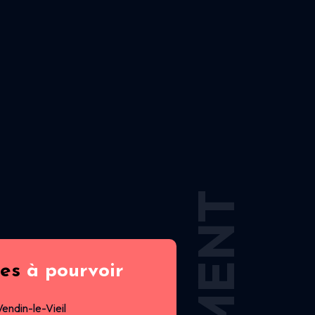
res
à pourvoir
Vendin-le-Vieil