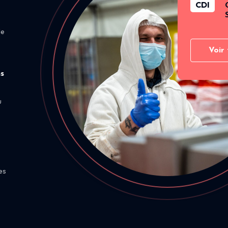
CDI
de
Voir 
ns
u
es