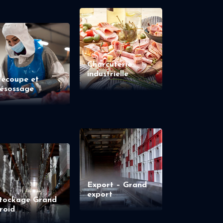
Charcuterie
industrielle
écoupe et
ésossage
Export – Grand
export
tockage Grand
roid