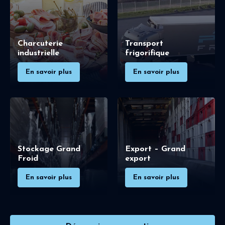
Charcuterie
Transport
industrielle
frigorifique
En savoir plus
En savoir plus
Stockage Grand
Export – Grand
Froid
export
En savoir plus
En savoir plus