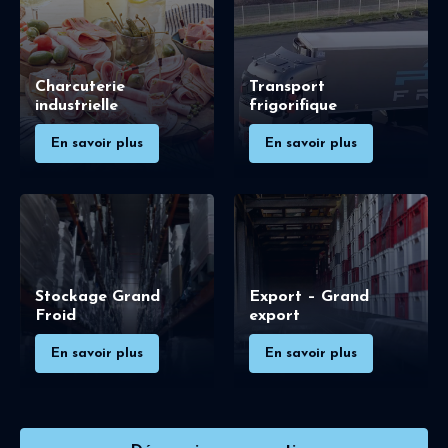
Charcuterie
Transport
industrielle
frigorifique
En savoir plus
En savoir plus
Stockage Grand
Export – Grand
Froid
export
En savoir plus
En savoir plus