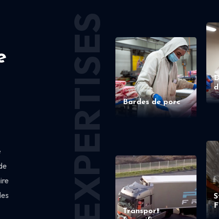
EXPERTISES
e
D
d
Bardes de porc
e
de
ire
des
S
F
Transport