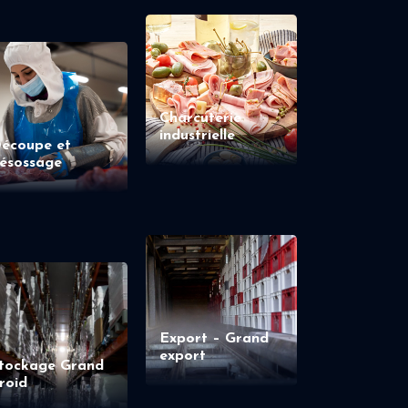
Charcuterie
industrielle
écoupe et
ésossage
Export – Grand
export
tockage Grand
roid