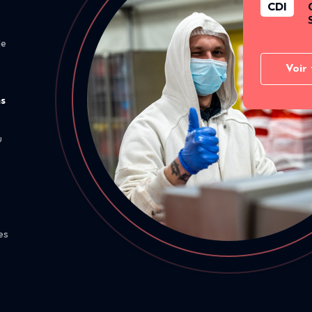
CDI
de
Voir 
ns
u
es