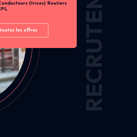
RECRUTEMENT
Conducteurs (trices) Routiers
SPL
toutes les offres