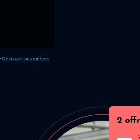
:
Découvrir nos
métiers
2 off