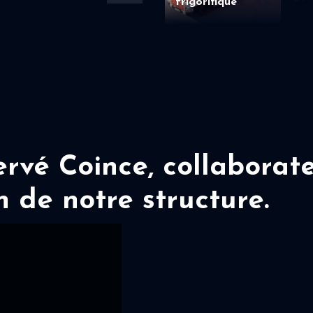
frigorifique
vé Coince, collaborate
n de notre structure.