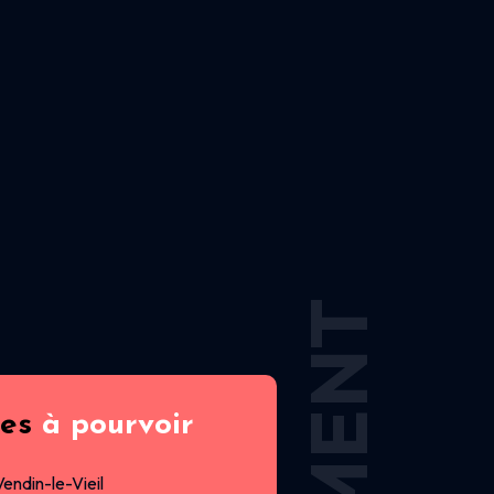
res
à pourvoir
Vendin-le-Vieil