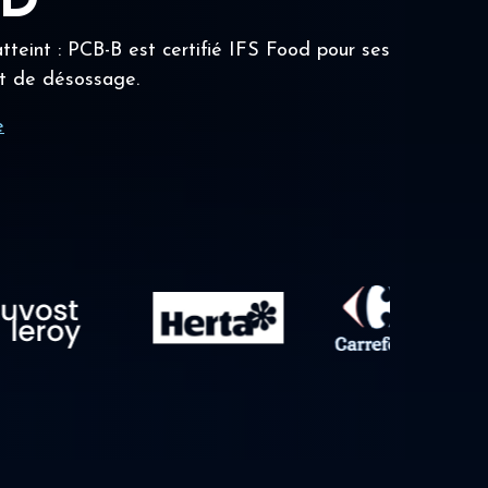
OD
tteint : PCB-B est certifié IFS Food pour ses
t de désossage.
e