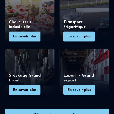
Charcuterie
Transport
industrielle
frigorifique
En savoir plus
En savoir plus
Stockage Grand
Export – Grand
Froid
export
En savoir plus
En savoir plus