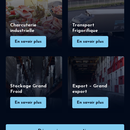
Charcuterie
Transport
industrielle
frigorifique
En savoir plus
En savoir plus
Stockage Grand
Export – Grand
Froid
export
En savoir plus
En savoir plus