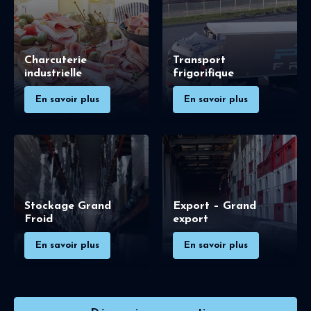
Charcuterie
Transport
industrielle
frigorifique
En savoir plus
En savoir plus
Stockage Grand
Export – Grand
Froid
export
En savoir plus
En savoir plus