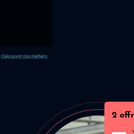
:
Découvrir nos
métiers
2 off