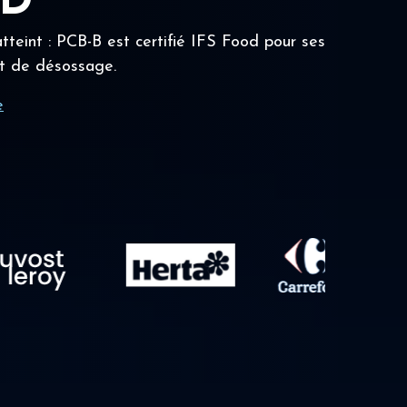
OD
tteint : PCB-B est certifié IFS Food pour ses
t de désossage.
e