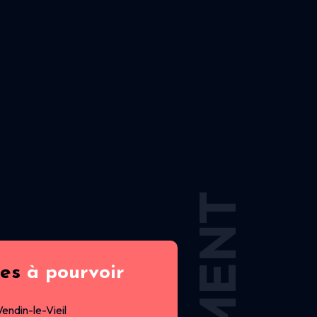
res
à pourvoir
Vendin-le-Vieil