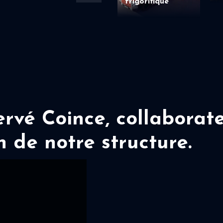
frigorifique
vé Coince, collaborate
n de notre structure.