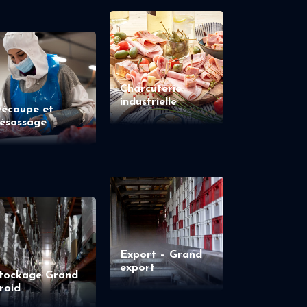
Charcuterie
industrielle
écoupe et
ésossage
Export – Grand
export
tockage Grand
roid