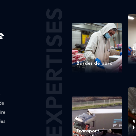
EXPERTISES
e
D
d
Bardes de porc
e
de
ire
des
S
F
Transport