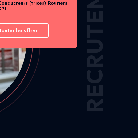
RECRUTEMENT
Conducteurs (trices) Routiers
SPL
toutes les offres