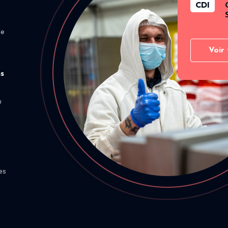
CDI
de
Voir 
ns
u
es