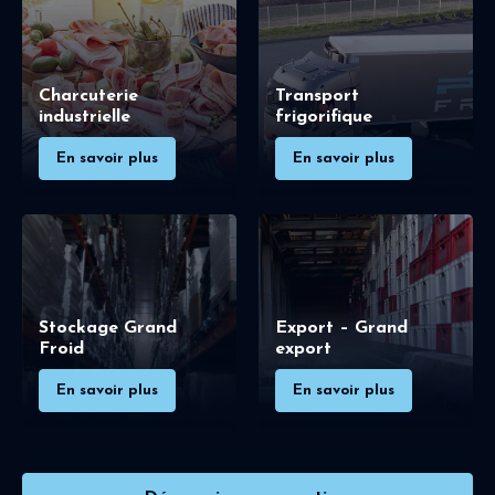
Charcuterie
Transport
industrielle
frigorifique
En savoir plus
En savoir plus
Stockage Grand
Export – Grand
Froid
export
En savoir plus
En savoir plus