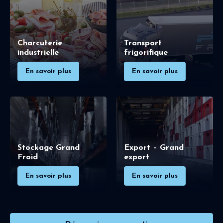
Charcuterie
Transport
industrielle
frigorifique
En savoir plus
En savoir plus
Stockage Grand
Export – Grand
Froid
export
En savoir plus
En savoir plus