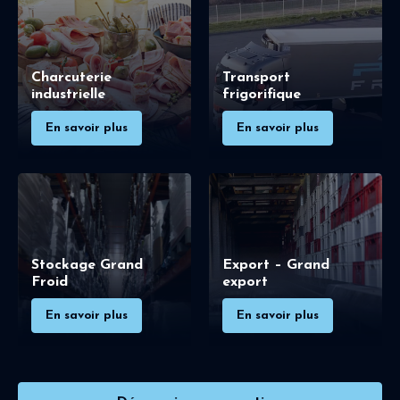
Charcuterie
Transport
industrielle
frigorifique
En savoir plus
En savoir plus
Stockage Grand
Export – Grand
Froid
export
En savoir plus
En savoir plus