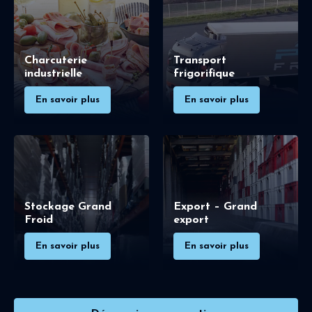
Charcuterie
Transport
industrielle
frigorifique
En savoir plus
En savoir plus
Stockage Grand
Export – Grand
Froid
export
En savoir plus
En savoir plus