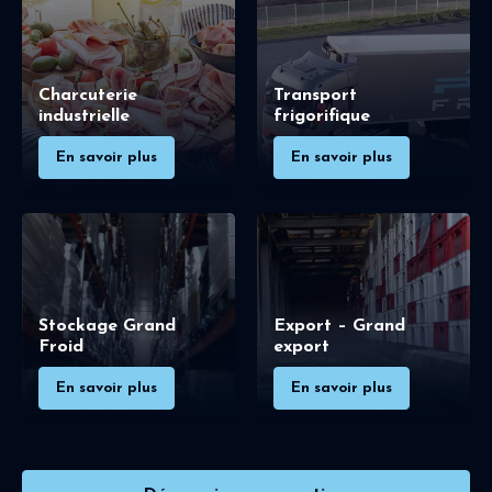
Charcuterie
Transport
industrielle
frigorifique
En savoir plus
En savoir plus
Stockage Grand
Export – Grand
Froid
export
En savoir plus
En savoir plus