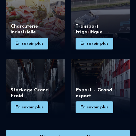
Charcuterie
Transport
industrielle
frigorifique
En savoir plus
En savoir plus
Stockage Grand
Export – Grand
Froid
export
En savoir plus
En savoir plus