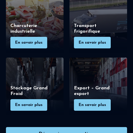
Charcuterie
Transport
industrielle
frigorifique
En savoir plus
En savoir plus
Stockage Grand
Export – Grand
Froid
export
En savoir plus
En savoir plus