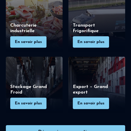
Charcuterie
Transport
industrielle
frigorifique
En savoir plus
En savoir plus
Stockage Grand
Export – Grand
Froid
export
En savoir plus
En savoir plus