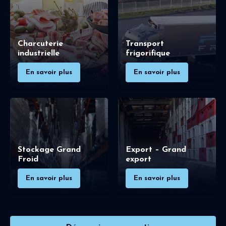
Charcuterie
Transport
industrielle
frigorifique
En savoir plus
En savoir plus
Stockage Grand
Export – Grand
Froid
export
En savoir plus
En savoir plus