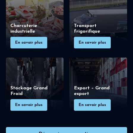
Charcuterie
Transport
industrielle
frigorifique
En savoir plus
En savoir plus
Stockage Grand
Export – Grand
Froid
export
En savoir plus
En savoir plus