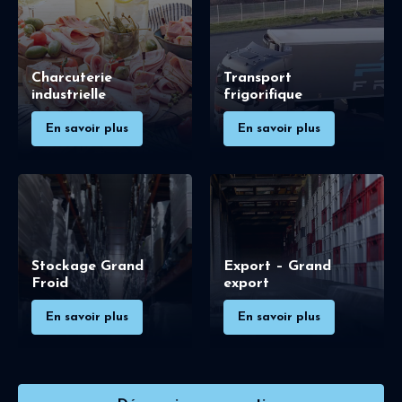
Charcuterie
Transport
industrielle
frigorifique
En savoir plus
En savoir plus
Stockage Grand
Export – Grand
Froid
export
En savoir plus
En savoir plus