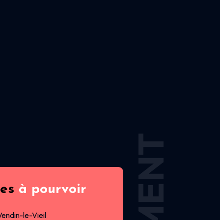
res
à pourvoir
Vendin-le-Vieil