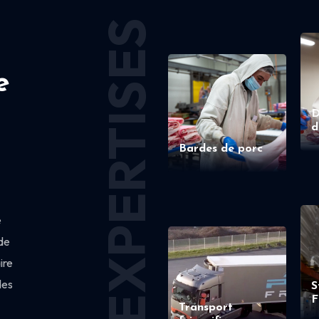
EXPERTISES
e
D
d
Bardes de porc
e
de
ire
des
S
F
Transport