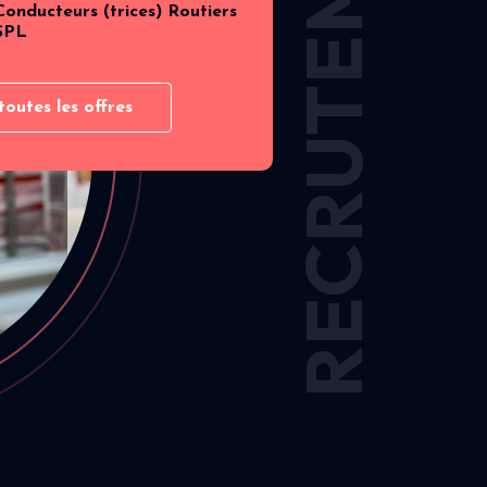
RECRUTEMENT
Conducteurs (trices) Routiers
SPL
toutes les offres