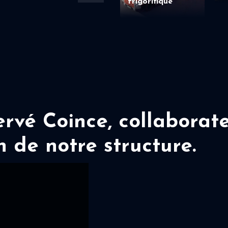
frigorifique
vé Coince, collaborate
n de notre structure.