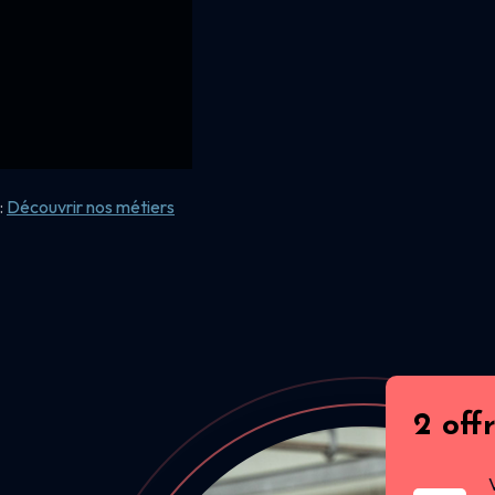
:
Découvrir nos
métiers
2 off