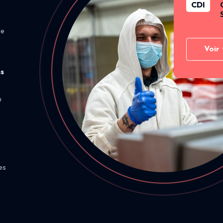
CDI
de
Voir 
ns
u
es