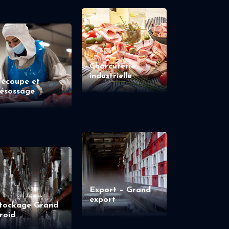
Charcuterie
industrielle
écoupe et
ésossage
Export – Grand
export
tockage Grand
roid