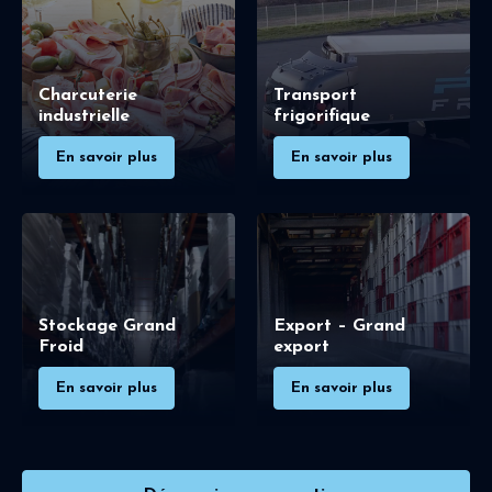
Charcuterie
Transport
industrielle
frigorifique
En savoir plus
En savoir plus
Stockage Grand
Export – Grand
Froid
export
En savoir plus
En savoir plus