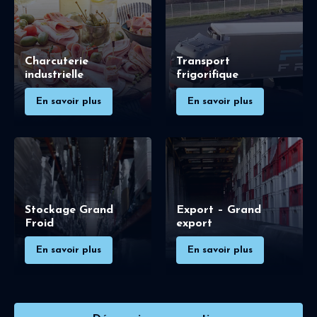
Charcuterie
Transport
industrielle
frigorifique
En savoir plus
En savoir plus
Stockage Grand
Export – Grand
Froid
export
En savoir plus
En savoir plus