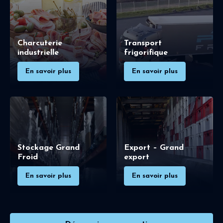
Charcuterie
Transport
industrielle
frigorifique
En savoir plus
En savoir plus
Stockage Grand
Export – Grand
Froid
export
En savoir plus
En savoir plus