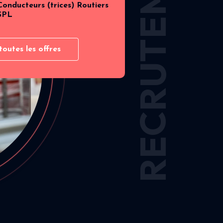
RECRUTEMENT
Conducteurs (trices) Routiers
SPL
toutes les offres