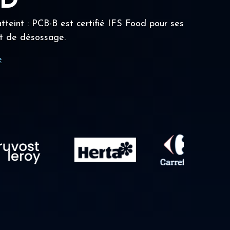
OD
tteint : PCB-B est certifié IFS Food pour ses
t de désossage.
e