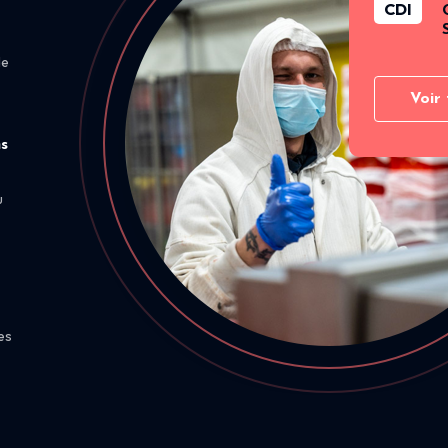
CDI
de
Voir 
ns
u
es