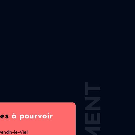
res
à pourvoir
Vendin-le-Vieil