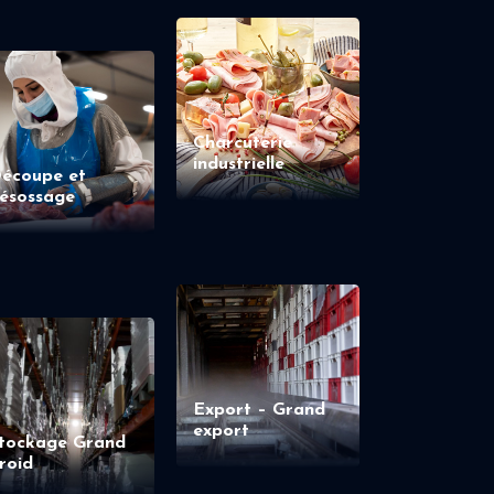
Charcuterie
industrielle
écoupe et
ésossage
Export – Grand
export
tockage Grand
roid