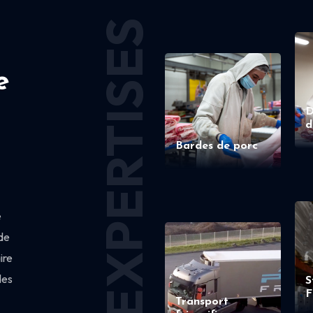
EXPERTISES
e
D
d
Bardes de porc
e
de
ire
des
S
F
Transport