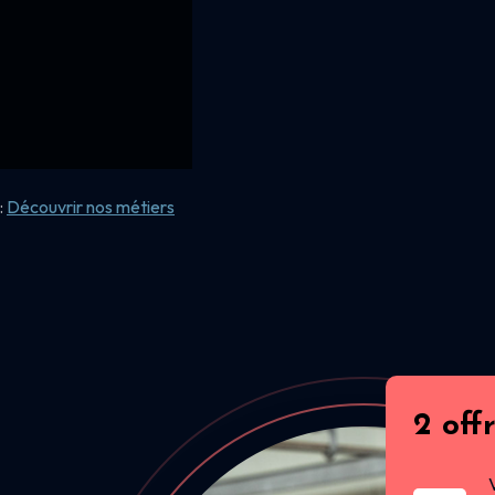
:
Découvrir nos
métiers
2 off