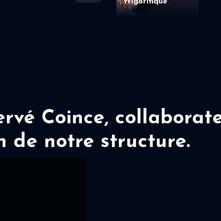
frigorifique
vé Coince, collaborate
n de notre structure.