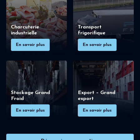
Charcuterie
Transport
industrielle
frigorifique
En savoir plus
En savoir plus
Stockage Grand
Export – Grand
Froid
export
En savoir plus
En savoir plus