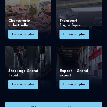
Charcuterie
Transport
industrielle
frigorifique
En savoir plus
En savoir plus
Stockage Grand
Export – Grand
Froid
export
En savoir plus
En savoir plus