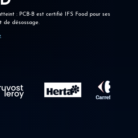
OD
tteint : PCB-B est certifié IFS Food pour ses
t de désossage.
e