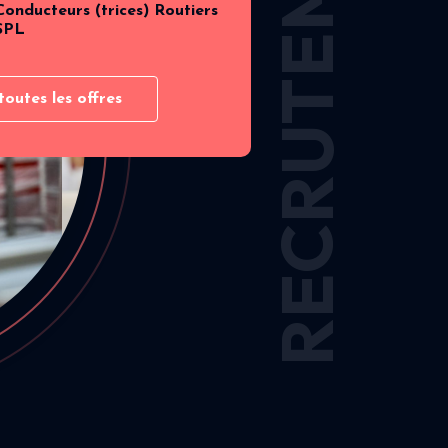
RECRUTEMENT
Conducteurs (trices) Routiers
SPL
toutes les offres