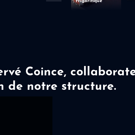
frigorifique
vé Coince, collaborate
n de notre structure.