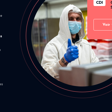
CDI
de
Voir 
ns
u
es