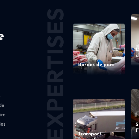
EXPERTISES
e
D
d
Bardes de porc
e
de
ire
des
S
F
Transport