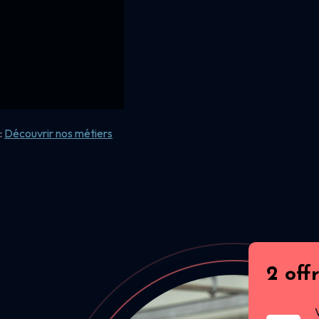
:
Découvrir nos
métiers
2 off