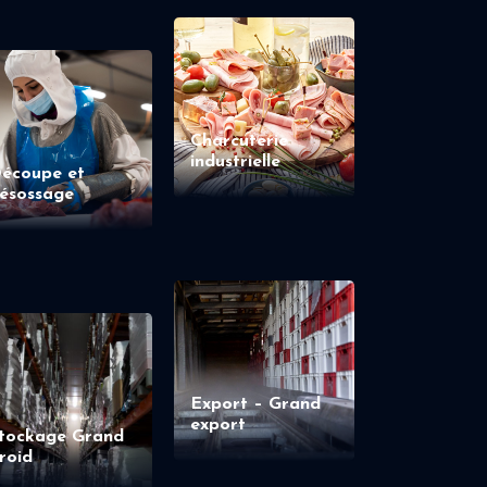
Charcuterie
industrielle
écoupe et
ésossage
Export – Grand
export
tockage Grand
roid