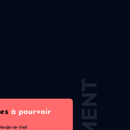
res
à pourvoir
Vendin-le-Vieil