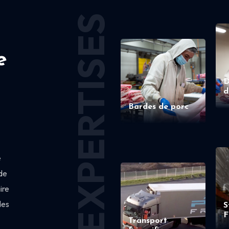
EXPERTISES
e
D
d
Bardes de porc
e
de
ire
des
S
F
Transport