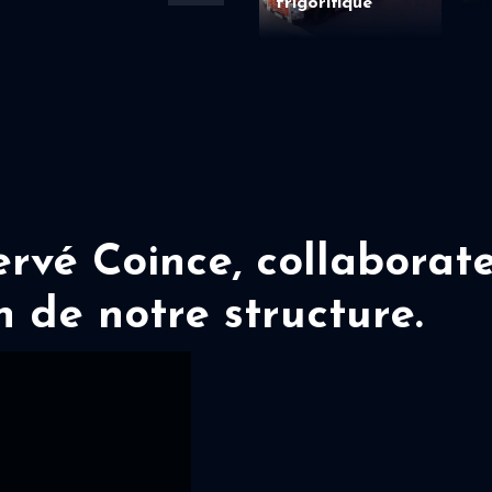
frigorifique
vé Coince, collaborate
n de notre structure.