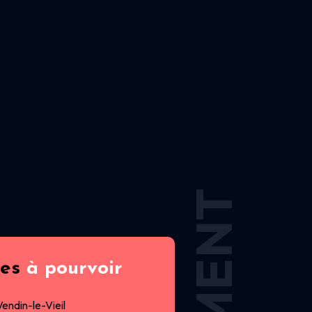
res
à pourvoir
Vendin-le-Vieil