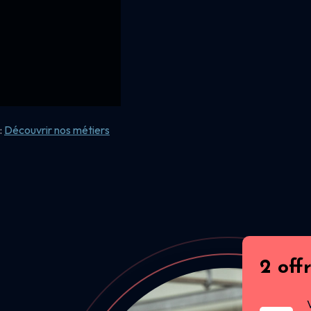
:
Découvrir nos
métiers
2 off