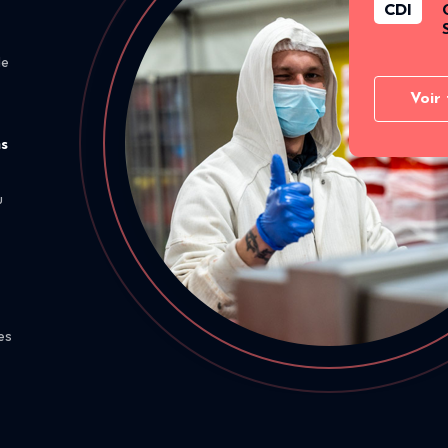
CDI
de
Voir 
ns
u
es