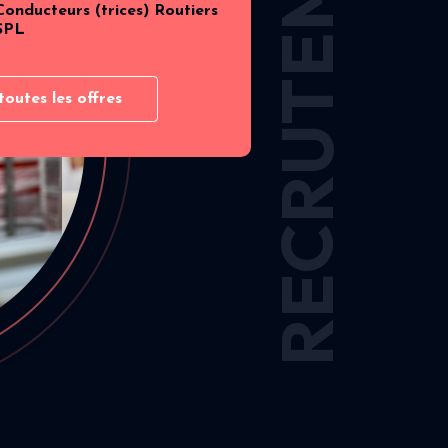
RECRUTEMENT
Conducteurs (trices) Routiers
SPL
toutes les offres