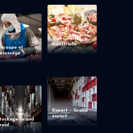
Charcuterie
industrielle
écoupe et
ésossage
Export – Grand
export
tockage Grand
roid