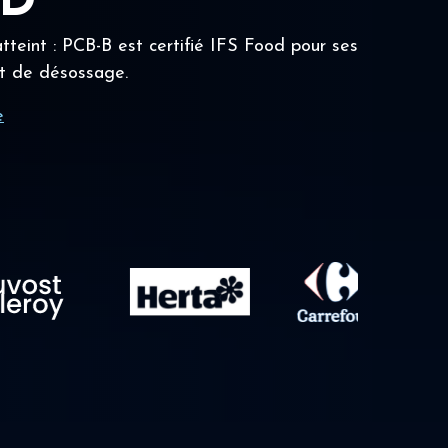
OD
tteint : PCB-B est certifié IFS Food pour ses
t de désossage.
e