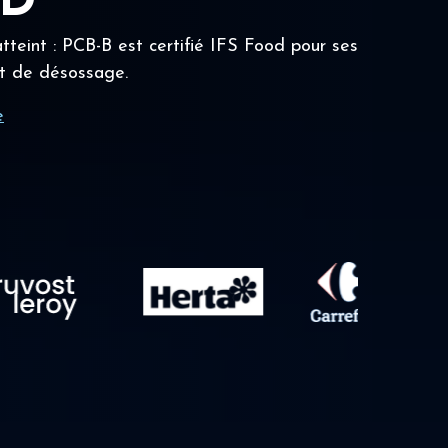
OD
tteint : PCB-B est certifié IFS Food pour ses
t de désossage.
e