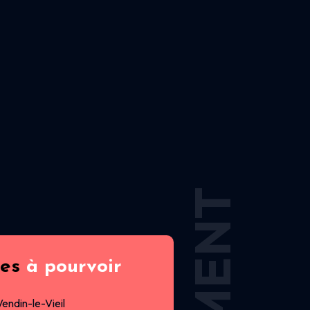
res
à pourvoir
Vendin-le-Vieil