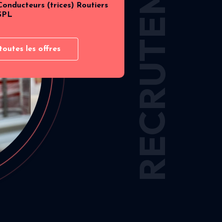
RECRUTEMENT
Conducteurs (trices) Routiers
SPL
toutes les offres