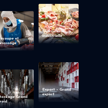
Charcuterie
industrielle
écoupe et
ésossage
Export – Grand
export
tockage Grand
roid