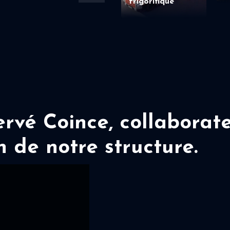
frigorifique
vé Coince, collaborate
n de notre structure.