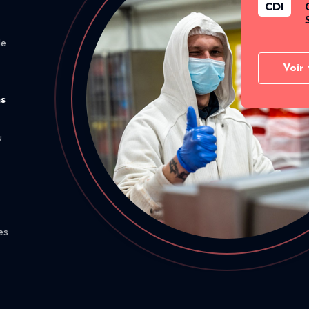
CDI
de
Voir 
ns
u
es