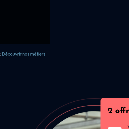
:
Découvrir nos
métiers
2 off