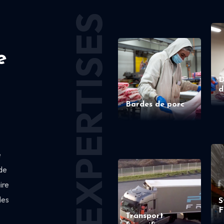
EXPERTISES
e
D
d
Bardes de porc
e
de
ire
des
S
F
Transport