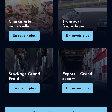
Charcuterie
Transport
industrielle
frigorifique
En savoir plus
En savoir plus
Stockage Grand
Export – Grand
Froid
export
En savoir plus
En savoir plus