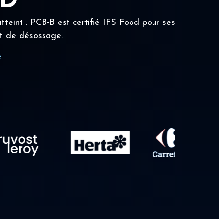
OD
tteint : PCB-B est certifié IFS Food pour ses
t de désossage.
e