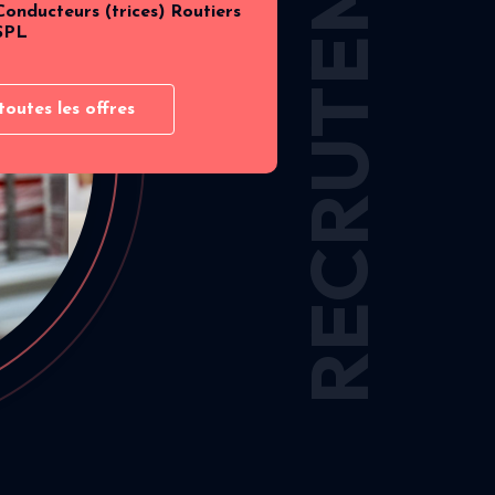
RECRUTEMENT
Conducteurs (trices) Routiers
SPL
toutes les offres