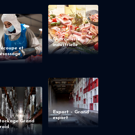
Charcuterie
industrielle
écoupe et
ésossage
Export – Grand
export
tockage Grand
roid