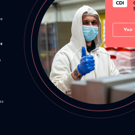
CDI
de
Voir 
ns
u
es