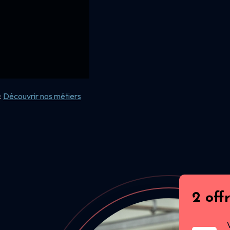
:
Découvrir nos
métiers
2 off