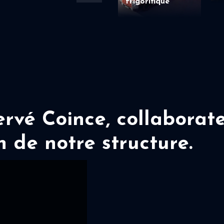
frigorifique
vé Coince, collaborate
n de notre structure.