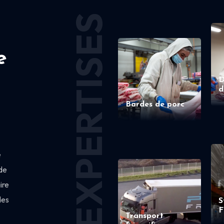
EXPERTISES
e
D
d
Bardes de porc
e
de
ire
des
S
F
Transport