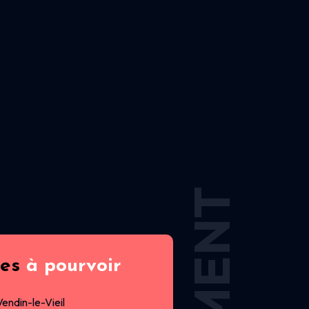
res
à pourvoir
Vendin-le-Vieil