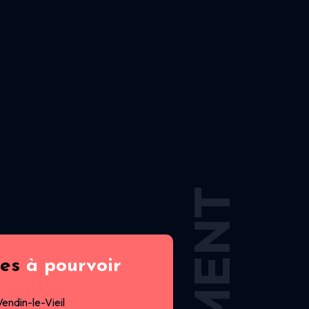
res
à pourvoir
Vendin-le-Vieil