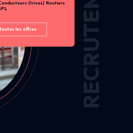
RECRUTEMENT
Conducteurs (trices) Routiers
SPL
toutes les offres