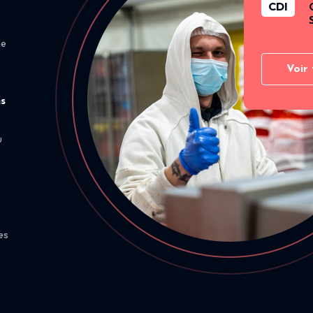
CDI
de
Voir 
ns
u
es