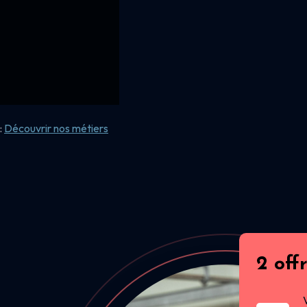
:
Découvrir nos
métiers
2 off