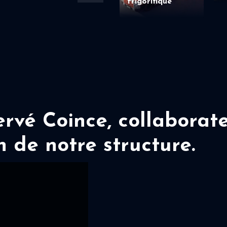
frigorifique
vé Coince, collaborate
n de notre structure.