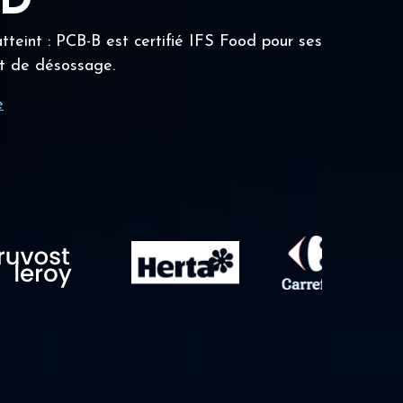
OD
tteint : PCB-B est certifié IFS Food pour ses
t de désossage.
e