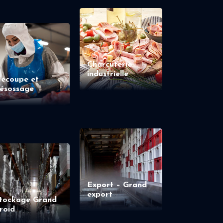
Charcuterie
industrielle
écoupe et
ésossage
Export – Grand
export
tockage Grand
roid