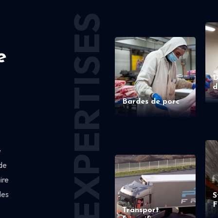
EXPERTISES
e
D
d
Bardes de porc
e
de
ire
des
S
F
Transport