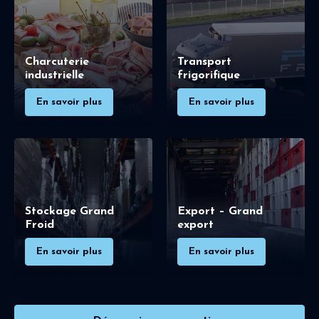
Charcuterie
Transport
industrielle
frigorifique
En savoir plus
En savoir plus
Stockage Grand
Export – Grand
Froid
export
En savoir plus
En savoir plus