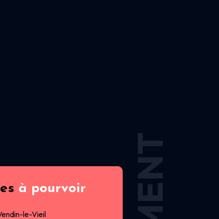
res
à pourvoir
Vendin-le-Vieil