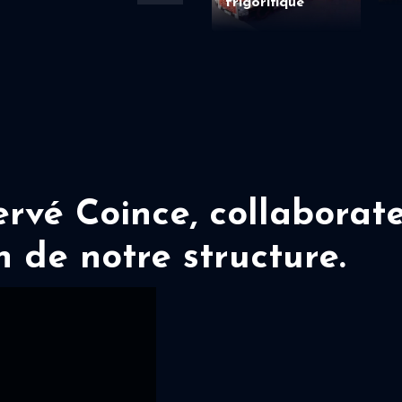
frigorifique
vé Coince, collaborate
n de notre structure.