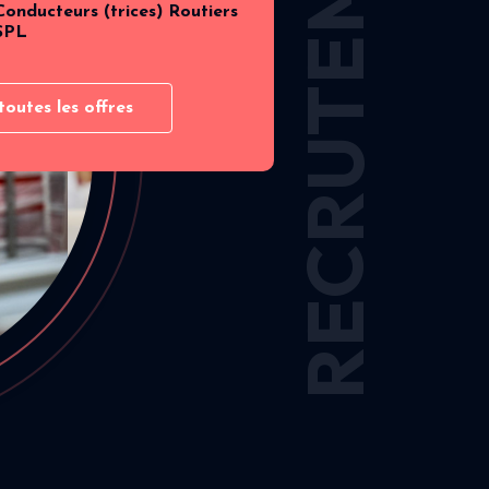
RECRUTEMENT
Conducteurs (trices) Routiers
SPL
toutes les offres