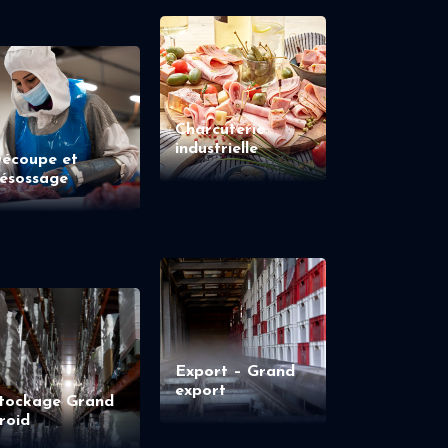
Charcuterie
industrielle
écoupe et
ésossage
Export – Grand
export
tockage Grand
roid