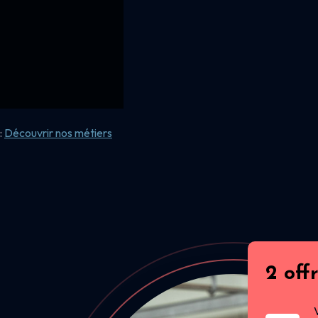
:
Découvrir nos
métiers
2 off