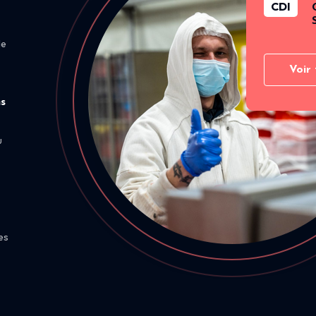
CDI
de
Voir 
ns
u
es