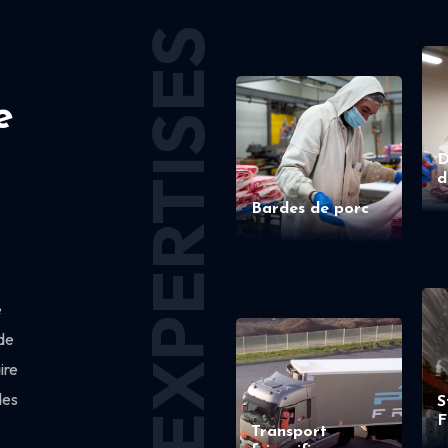
EXPERTISES
e
D
d
Bardes de porc
e
de
ire
des
S
F
Transport