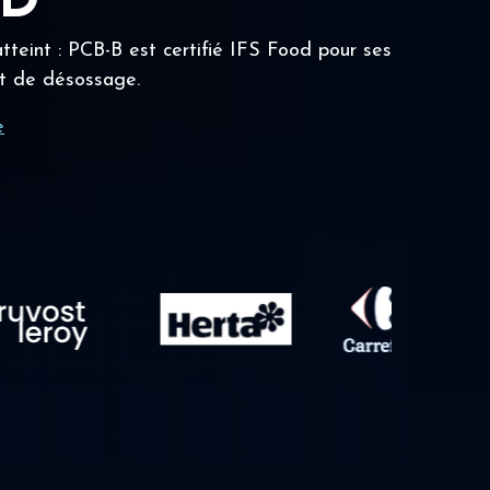
OD
tteint : PCB-B est certifié IFS Food pour ses
t de désossage.
e