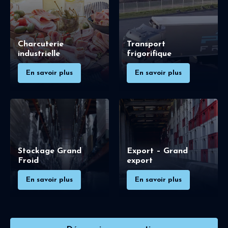
Charcuterie
Transport
industrielle
frigorifique
En savoir plus
En savoir plus
Stockage Grand
Export – Grand
Froid
export
En savoir plus
En savoir plus